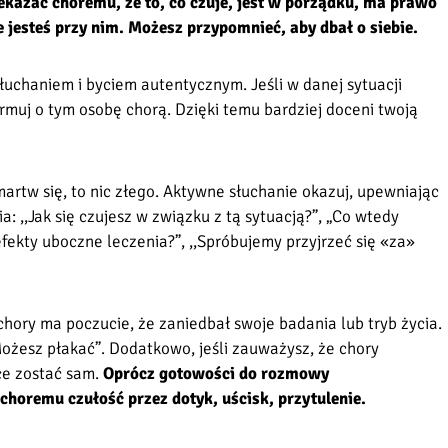
zekazać choremu, że to, co czuje, jest w porządku, ma prawo
e jesteś przy nim. Możesz przypomnieć, aby dbał o siebie.
chaniem i byciem autentycznym. Jeśli w danej sytuacji
ormuj o tym osobę chorą. Dzięki temu bardziej doceni twoją
rtw się, to nic złego. Aktywne słuchanie okazuj, upewniając
: ,,Jak się czujesz w związku z tą sytuacją?”, „Co wtedy
efekty uboczne leczenia?”, ,,Spróbujemy przyjrzeć się «za»
 chory ma poczucie, że zaniedbał swoje badania lub tryb życia.
Możesz płakać”. Dodatkowo, jeśli zauważysz, że chory
ce zostać sam.
Oprócz gotowości do rozmowy
choremu czułość przez dotyk, uścisk, przytulenie.