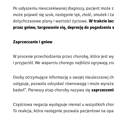
Po usłyszeniu nieoczekiwanej diagnozy, pacjent może
może pojawić się szok, następnie lęk, złość, smutek i ż
dotychczasowe plany i wartości życiowe.
W trakcie lec
przez gniew, targowanie się, depresję do pogodzenia si
Zaprzeczanie i gniew
W procesie przechodzenia przez chorobę, która jest wy
i przyjaciół. We wsparciu chorego najbliżsi ogrywają z
Osoby otrzymujące informację o swojej nieuleczanej c
ustępuje, pozwala odzyskać równowagę i może wyrażać si
badań”. Pierwszy etap choroby nazywa się
zaprzeczen
Częściowa negacja występuje niemal u wszystkich chory
To reakcja, która następnie pozwala pacjentowi na op