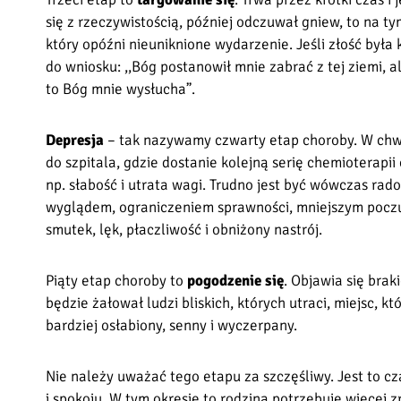
się z rzeczywistością, później odczuwał gniew, to na 
który opóźni nieuniknione wydarzenie. Jeśli złość był
do wniosku: ,,Bóg postanowił mnie zabrać z tej ziemi, a
to Bóg mnie wysłucha”.
Depresja
– tak nazywamy czwarty etap choroby. W chwil
do szpitala, gdzie dostanie kolejną serię chemioterapii
np. słabość i utrata wagi. Trudno jest być wówczas r
wyglądem, ograniczeniem sprawności, mniejszym poczuc
smutek, lęk, płaczliwość i obniżony nastrój.
Piąty etap choroby to
pogodzenie się
. Objawia się bra
będzie żałował ludzi bliskich, których utraci, miejsc, k
bardziej osłabiony, senny i wyczerpany.
Nie należy uważać tego etapu za szczęśliwy. Jest to c
i spokoju. W tym okresie to rodzina potrzebuje więcej 