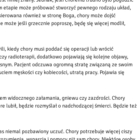
tym etapie może próbować stworzyć pewnego rodzaju układ,
a kierowana również w stronę Boga, chory może dojść
le może jeśli grzecznie poproszę, będę się więcej modlił,
i, kiedy chory musi poddać się operacji lub wrócić
 czy radioterapii, dodatkowo pojawiają się kolejne objawy,
adosnym. Pacjent odczuwa ogromną stratę związaną ze swoim
iem męskości czy kobiecości, utratą pracy. Pojawia się
kiem widocznego załamania, gniewu czy zazdrości. Chory
tóre lubił, będzie rozmyślał o nadchodzącej śmierci. Będzie też
zas niemal pozbawiony uczuć. Chory potrzebuje więcej ciszy
zrozumienia, wsparcia i pomocy niż sam chory. Niektóre osoby