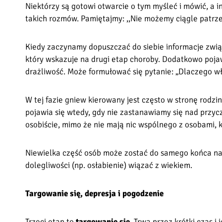
Niektórzy są gotowi otwarcie o tym myśleć i mówić, a 
takich rozmów. Pamiętajmy: ,,Nie możemy ciągle patrze
Kiedy zaczynamy dopuszczać do siebie informacje zwią
który wskazuje na drugi etap choroby. Dodatkowo pojawi
drażliwość. Może formułować się pytanie: „Dlaczego wła
W tej fazie gniew kierowany jest często w stronę rodzi
pojawia się wtedy, gdy nie zastanawiamy się nad przy
osobiście, mimo że nie mają nic wspólnego z osobami, kt
Niewielka część osób może zostać do samego końca na 
dolegliwości (np. osłabienie) wiązać z wiekiem.
Targowanie się, depresja i pogodzenie
Trzeci etap to
targowanie się
. Trwa przez krótki czas i