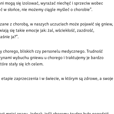
inni mogą się izolować, wyrażać niechęć i sprzeciw wobec
ć w słońce, nie możemy ciągle myśleć o chorobie”.
zane z chorobą, w naszych uczuciach może pojawić się gniew,
ają się takie emocje jak: żal, wściekłość, zazdrość,
śnie ja?”.
ny chorego, bliskich czy personelu medycznego. Trudność
czynami wybuchu gniewu u chorego i traktujemy je bardzo
óre stały się ich celem.
etapie zaprzeczenia i w świecie, w którym są zdrowe, a swoje
 jest mniej znany. Jednak, jeśli choremu trudno było pogodzić