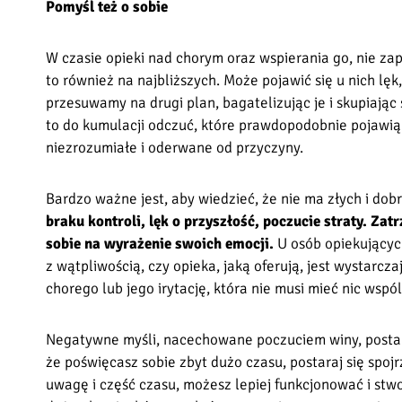
Pomyśl też o sobie
W czasie opieki nad chorym oraz wspierania go, nie za
to również na najbliższych. Może pojawić się u nich lęk
przesuwamy na drugi plan, bagatelizując je i skupiając
to do kumulacji odczuć, które prawdopodobnie pojaw
niezrozumiałe i oderwane od przyczyny.
Bardzo ważne jest, aby wiedzieć, że nie ma złych i dob
braku kontroli, lęk o przyszłość, poczucie straty. Zat
sobie na wyrażenie swoich emocji.
U osób opiekującyc
z wątpliwością, czy opieka, jaką oferują, jest wystarc
chorego lub jego irytację, która nie musi mieć nic wsp
Negatywne myśli, nacechowane poczuciem winy, postar
że poświęcasz sobie zbyt dużo czasu, postaraj się spojr
uwagę i część czasu, możesz lepiej funkcjonować i stwo