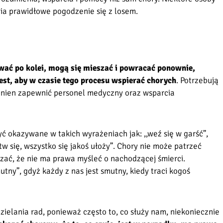
wia prawidłowe pogodzenie się z losem.
wać po kolei, mogą się mieszać i powracać ponownie,
est, aby w czasie tego procesu wspierać chorych
. Potrzebują
inien zapewnić personel medyczny oraz wsparcia
ć okazywane w takich wyrażeniach jak: ,,weź się w garść”,
rtw się, wszystko się jakoś ułoży”. Chory nie może patrzeć
zać, że nie ma prawa myśleć o nachodzącej śmierci.
tny”, gdyż każdy z nas jest smutny, kiedy traci kogoś
ielania rad, ponieważ często to, co służy nam, niekoniecznie