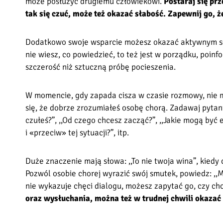
może posłużyć drugiemu człowiekowi.
Postaraj się pr
tak się czuć, może też okazać słabość. Zapewnij go, ż
Dodatkowo swoje wsparcie możesz okazać aktywnym słu
nie wiesz, co powiedzieć, to też jest w porządku, poinf
szczerość niż sztuczną próbę pocieszenia.
W momencie, gdy zapada cisza w czasie rozmowy, nie ma
się, że dobrze zrozumiałeś osobę chorą. Zadawaj pytania
czułeś?”, ,,Od czego chcesz zacząć?”, ,,Jakie mogą być 
i «przeciw» tej sytuacji?”, itp.
Duże znaczenie mają słowa: ,,To nie twoja wina”, kiedy
Pozwól osobie chorej wyrazić swój smutek, powiedz: ,,
nie wykazuje chęci dialogu, możesz zapytać go, czy ch
oraz wysłuchania, można też w trudnej chwili okazać 