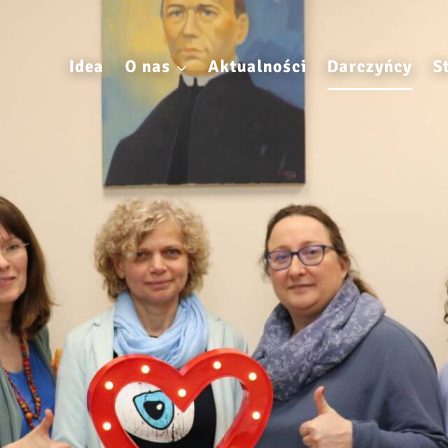
Idea
O nas
Aktualności
Darczyńcy
S