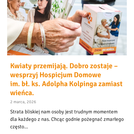
w
A
i
!
a
Kwiaty przemijają. Dobro zostaje –
wesprzyj Hospicjum Domowe
im. bł. ks. Adolpha Kolpinga zamiast
wieńca.
2 marca, 2026
Strata bliskiej nam osoby jest trudnym momentem
dla każdego z nas. Chcąc godnie pożegnać zmarłego
często…