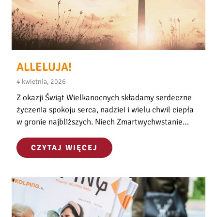
r
a
c
o
w
ALLELUJA!
n
i
4 kwietnia, 2026
k
Z okazji Świąt Wielkanocnych składamy serdeczne
a
życzenia spokoju serca, nadziei i wielu chwil ciepła
S
w gronie najbliższych. Niech Zmartwychwstanie…
ł
u
ż
A
CZYTAJ WIĘCEJ
b
L
y
L
Z
E
d
L
r
U
o
J