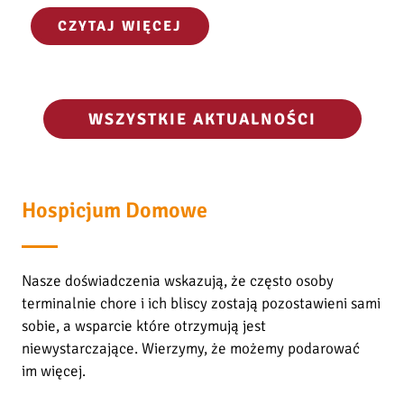
K
CZYTAJ WIĘCEJ
w
i
a
t
WSZYSTKIE AKTUALNOŚCI
y
p
r
z
Hospicjum Domowe
e
m
i
Nasze doświadczenia wskazują, że często osoby
j
terminalnie chore i ich bliscy zostają pozostawieni sami
a
sobie, a wsparcie które otrzymują jest
j
niewystarczające. Wierzymy, że możemy podarować
ą
im więcej.
.
D