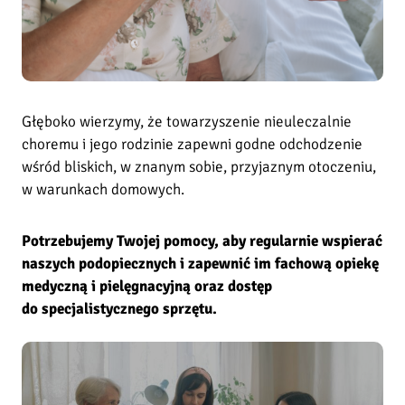
.
b
ł
.
Głęboko wierzymy, że towarzyszenie nieuleczalnie
k
choremu i jego rodzinie zapewni godne odchodzenie
s
wśród bliskich, w znanym sobie, przyjaznym otoczeniu,
.
w warunkach domowych.
A
Potrzebujemy Twojej pomocy, aby regularnie wspierać
d
naszych podopiecznych i zapewnić im fachową opiekę
o
medyczną i pielęgnacyjną oraz dostęp
l
p
do specjalistycznego sprzętu.
h
a
K
o