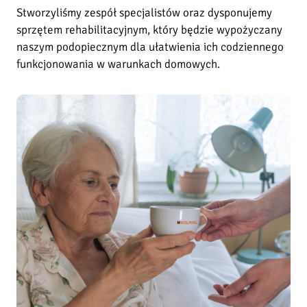
Stworzyliśmy zespół specjalistów oraz dysponujemy
j
sprzętem rehabilitacyjnym, który będzie wypożyczany
H
naszym podopiecznym dla ułatwienia ich codziennego
o
s
funkcjonowania w warunkach domowych.
p
i
c
j
u
m
D
o
m
o
w
e
i
m