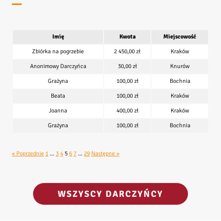
Imię
Kwota
Miejscowość
Zbiórka na pogrzebie
2 450,00 zł
Kraków
Anonimowy Darczyńca
30,00 zł
Knurów
Grażyna
100,00 zł
Bochnia
Beata
100,00 zł
Kraków
Joanna
400,00 zł
Kraków
Grażyna
100,00 zł
Bochnia
« Poprzednie
1
…
3
4
5
6
7
…
29
Następne »
WSZYSCY DARCZYŃCY