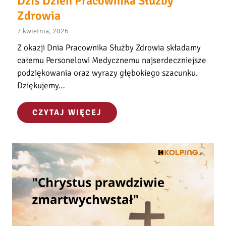
Dziś Dzień Pracownika Służby
Zdrowia
7 kwietnia, 2026
Z okazji Dnia Pracownika Służby Zdrowia składamy
całemu Personelowi Medycznemu najserdeczniejsze
podziękowania oraz wyrazy głębokiego szacunku.
Dziękujemy…
D
CZYTAJ WIĘCEJ
z
i
ś
D
z
i
e
ń
P