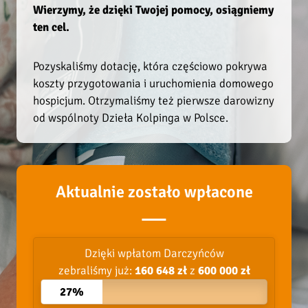
Wierzymy, że dzięki Twojej pomocy, osiągniemy
ten cel.
Pozyskaliśmy dotację, która częściowo pokrywa
koszty przygotowania i uruchomienia domowego
hospicjum. Otrzymaliśmy też pierwsze darowizny
od wspólnoty Dzieła Kolpinga w Polsce.
Aktualnie zostało wpłacone
Dzięki wpłatom Darczyńców
zebraliśmy już:
160 648 zł
z
600 000 zł
27%