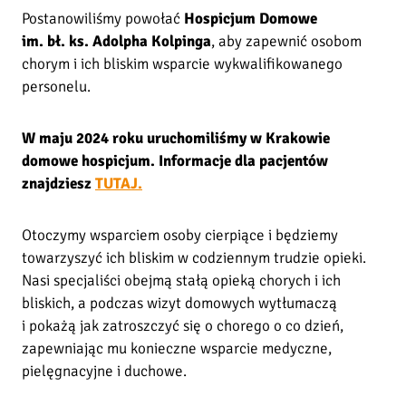
o
Postanowiliśmy powołać
Hospicjum Domowe
b
im. bł. ks. Adolpha Kolpinga
, aby zapewnić osobom
r
chorym i ich bliskim wsparcie wykwalifikowanego
o
personelu.
z
o
W maju 2024 roku uruchomiliśmy w Krakowie
s
domowe hospicjum. Informacje dla pacjentów
t
znajdziesz
TUTAJ.
a
j
e
Otoczymy wsparciem osoby cierpiące i będziemy
–
towarzyszyć ich bliskim w codziennym trudzie opieki.
w
Nasi specjaliści obejmą stałą opieką chorych i ich
e
bliskich, a podczas wizyt domowych wytłumaczą
s
i pokażą jak zatroszczyć się o chorego o co dzień,
p
zapewniając mu konieczne wsparcie medyczne,
r
pielęgnacyjne i duchowe.
z
y