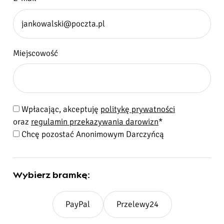
Miejscowość
Wpłacając, akceptuję
politykę prywatności
Z
oraz
regulamin przekazywania darowizn
*
g
Chcę pozostać Anonimowym Darczyńcą
o
d
y
Wybierz bramkę:
:
PayPal
Przelewy24