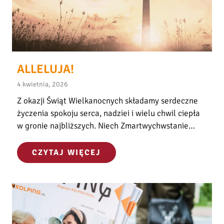
r
a
c
o
w
ALLELUJA!
n
i
4 kwietnia, 2026
k
Z okazji Świąt Wielkanocnych składamy serdeczne
a
życzenia spokoju serca, nadziei i wielu chwil ciepła
S
w gronie najbliższych. Niech Zmartwychwstanie…
ł
u
ż
A
CZYTAJ WIĘCEJ
b
L
y
L
Z
E
d
L
r
U
o
J