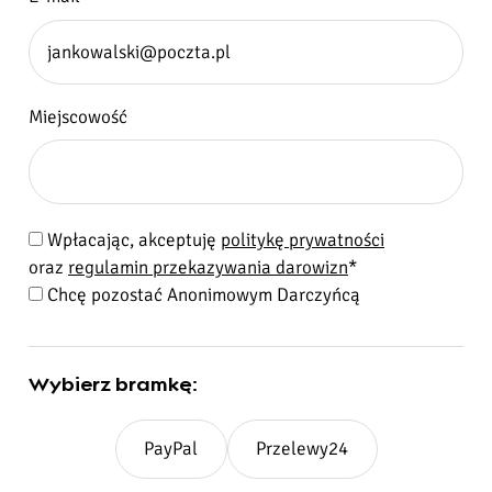
Miejscowość
Wpłacając, akceptuję
politykę prywatności
Z
oraz
regulamin przekazywania darowizn
*
g
Chcę pozostać Anonimowym Darczyńcą
o
d
y
Wybierz bramkę:
:
PayPal
Przelewy24