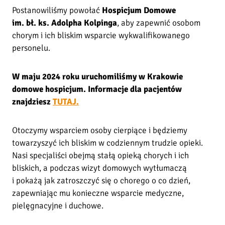
o
Postanowiliśmy powołać
Hospicjum Domowe
b
im. bł. ks. Adolpha Kolpinga
, aby zapewnić osobom
r
chorym i ich bliskim wsparcie wykwalifikowanego
o
personelu.
z
o
W maju 2024 roku uruchomiliśmy w Krakowie
s
domowe hospicjum. Informacje dla pacjentów
t
znajdziesz
TUTAJ.
a
j
e
Otoczymy wsparciem osoby cierpiące i będziemy
–
towarzyszyć ich bliskim w codziennym trudzie opieki.
w
Nasi specjaliści obejmą stałą opieką chorych i ich
e
bliskich, a podczas wizyt domowych wytłumaczą
s
i pokażą jak zatroszczyć się o chorego o co dzień,
p
zapewniając mu konieczne wsparcie medyczne,
r
pielęgnacyjne i duchowe.
z
y