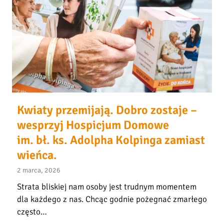
w
A
i
!
a
Kwiaty przemijają. Dobro zostaje –
wesprzyj Hospicjum Domowe
im. bł. ks. Adolpha Kolpinga zamiast
wieńca.
2 marca, 2026
Strata bliskiej nam osoby jest trudnym momentem
dla każdego z nas. Chcąc godnie pożegnać zmarłego
często…