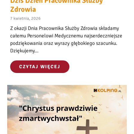
Dziś Dzień Pracownika Służby
Zdrowia
7 kwietnia, 2026
Z okazji Dnia Pracownika Służby Zdrowia składamy
całemu Personelowi Medycznemu najserdeczniejsze
podziękowania oraz wyrazy głębokiego szacunku.
Dziękujemy…
D
CZYTAJ WIĘCEJ
z
i
ś
D
z
i
e
ń
P