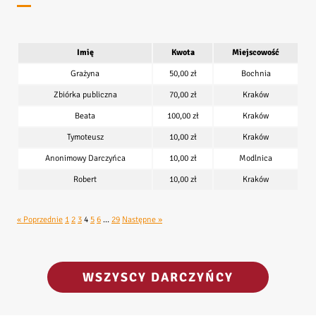
Imię
Kwota
Miejscowość
Grażyna
50,00 zł
Bochnia
Zbiórka publiczna
70,00 zł
Kraków
Beata
100,00 zł
Kraków
Tymoteusz
10,00 zł
Kraków
Anonimowy Darczyńca
10,00 zł
Modlnica
Robert
10,00 zł
Kraków
« Poprzednie
1
2
3
4
5
6
…
29
Następne »
WSZYSCY DARCZYŃCY