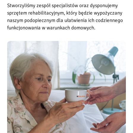
Stworzyliśmy zespół specjalistów oraz dysponujemy
j
sprzętem rehabilitacyjnym, który będzie wypożyczany
H
naszym podopiecznym dla ułatwienia ich codziennego
o
s
funkcjonowania w warunkach domowych.
p
i
c
j
u
m
D
o
m
o
w
e
i
m