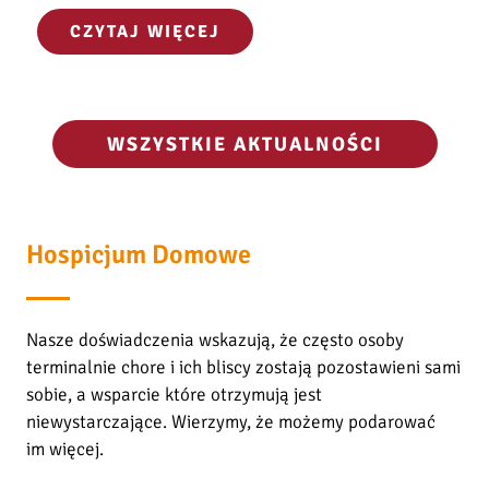
K
CZYTAJ WIĘCEJ
w
i
a
t
WSZYSTKIE AKTUALNOŚCI
y
p
r
z
Hospicjum Domowe
e
m
i
Nasze doświadczenia wskazują, że często osoby
j
terminalnie chore i ich bliscy zostają pozostawieni sami
a
sobie, a wsparcie które otrzymują jest
j
niewystarczające. Wierzymy, że możemy podarować
ą
im więcej.
.
D