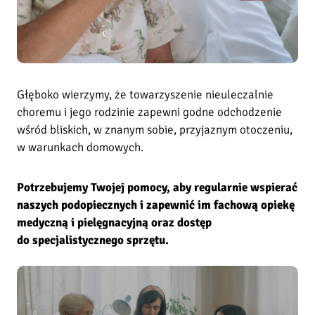
.
b
ł
.
Głęboko wierzymy, że towarzyszenie nieuleczalnie
k
choremu i jego rodzinie zapewni godne odchodzenie
s
wśród bliskich, w znanym sobie, przyjaznym otoczeniu,
.
w warunkach domowych.
A
Potrzebujemy Twojej pomocy, aby regularnie wspierać
d
naszych podopiecznych i zapewnić im fachową opiekę
o
medyczną i pielęgnacyjną oraz dostęp
l
p
do specjalistycznego sprzętu.
h
a
K
o