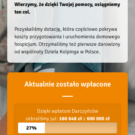
Wierzymy, że dzięki Twojej pomocy, osiągniemy
ten cel.
Pozyskaliśmy dotację, która częściowo pokrywa
koszty przygotowania i uruchomienia domowego
hospicjum. Otrzymaliśmy też pierwsze darowizny
od wspólnoty Dzieła Kolpinga w Polsce.
Aktualnie zostało wpłacone
Dzięki wpłatom Darczyńców
zebraliśmy już:
160 648 zł
z
600 000 zł
27%